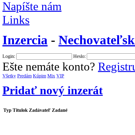
Napíšte nám
Links
Inzercia
-
Nechovateľsk
Login:
Heslo:
Ešte nemáte konto?
Registru
Všetky
Predám
Kúpim
Mix
VIP
Pridať nový inzerát
Typ
Titulok
Zadávateľ
Zadané