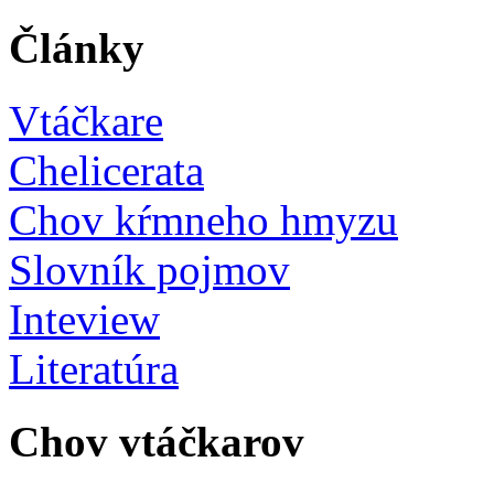
Články
Vtáčkare
Chelicerata
Chov kŕmneho hmyzu
Slovník pojmov
Inteview
Literatúra
Chov vtáčkarov