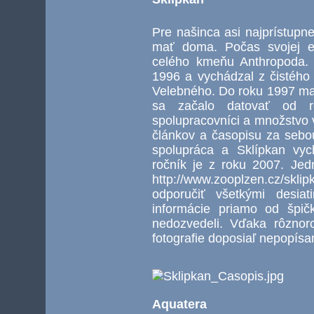
Pre našinca asi najprístupne
mať doma. Počas svojej ex
celého kmeňu Anthropoda. 
1996 a vychádzal z čistéh
Velebného. Do roku 1997 ma
sa začalo datovať od ro
spolupracovníci a množstvo v
článkov a časopisu za seb
spolupráca a Sklípkan vyc
ročník je z roku 2007. Jed
http://www.zooplzen.cz/sk
odporučiť všetkými desiat
informácie priamo od špič
nedozvedeli. Vďaka rôzno
fotografie doposiaľ nepopísa
Aquatera