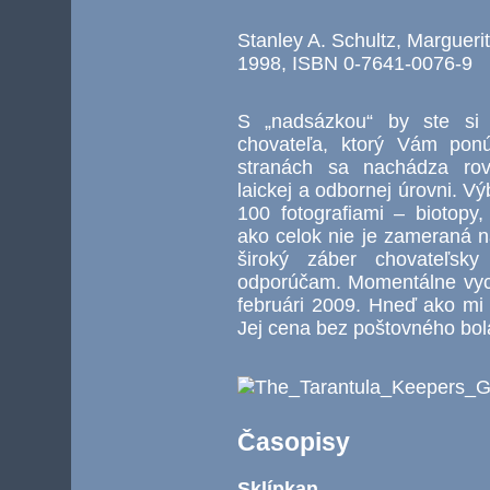
Stanley A. Schultz, Marguerit
1998, ISBN 0-7641-0076-9
S „nadsázkou“ by ste si 
chovateľa, ktorý Vám pon
stranách sa nachádza rov
laickej a odbornej úrovni. V
100 fotografiami – biotopy
ako celok nie je zameraná n
široký záber chovateľsky 
odporúčam. Momentálne vych
februári 2009. Hneď ako mi
Jej cena bez poštovného bola 
Časopisy
Sklípkan