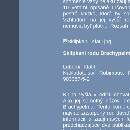
spomenie vždy nejakú zaujím
10 vetami opísané určovan
pestrá knižka, ktorá by s
Vzhľadom na jej vyšší rok
nemusia byť platné. Rozsah 
Sklípkani rodu Brachypel
Lubomír Klátil
Nakladatelství Robimaus,
903357-5-2
Kniha vyšla v edícii chovat
Ako jej samotný názov pre
Brachypelma. Tento komerčn
najviac zastúpený rod dával
informácii a zaujímavých fo
predchádzajúce dve publikác