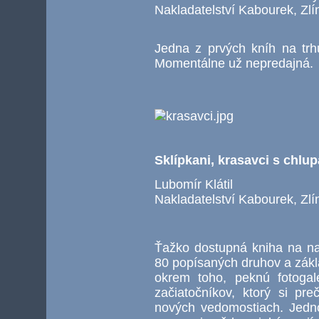
Nakladatelství Kabourek, Zl
Jedna z prvých kníh na trh
Momentálne už nepredajná.
Sklípkani, krasavci s chl
Lubomír Klátil
Nakladatelství Kabourek, Zl
Ťažko dostupná kniha na na
80 popísaných druhov a zákl
okrem toho, peknú fotogal
začiatočníkov, ktorý si pre
nových vedomostiach. Jedno