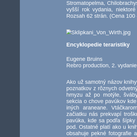
Stromatopelma, Chilobrachys
vyšší rok vydania, niektor
Rozsah 62 strán. (Cena 100 
Encyklopedie teraristiky
Eugene Bruins
Rebro production, 2. vydani
Ako už samotný názov knihy 
poznatkov z rôznych odvetný 
hmyzu až po motýle, šváby
sekcia o chove pavúkov kde
iných araneane. Vtáčkaro
začiatku nás prekvapí trošk
pavúka, kde sa podľa šípk
pod. Ostatné platí ako u kni
obsahuje pekné fotografie 