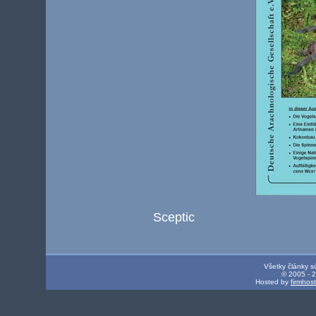
Sceptic
Všetky články s
© 2005 - 
Hosted by
firmhos