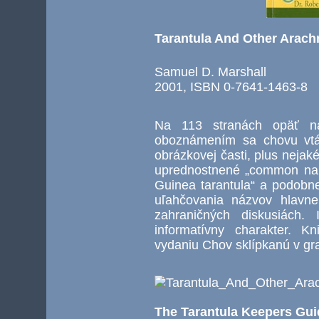
Tarantula And Other Arach
Samuel D. Marshall
2001, ISBN 0-7641-1463-8
Na 113 stranách opäť n
oboznámením sa chovu vtáč
obrázkovej časti, plus nejak
uprednostnené „common name
Guinea tarantula“ a podobne
uľahčovania názvov hlavn
zahraničných diskusiách
informatívny charakter. 
vydaniu Chov sklípkanú v gra
The Tarantula Keepers Gui