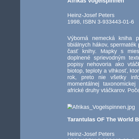
Afrikas Vogelspinnen
Heinz-Josef Peters
1998, ISBN 3-933443-01-6
Výborná nemecká kniha pl
tibiálnych hákov, spermaték
časť knihy. Mapky s miest
doplnené sprievodným text
popisy nehovoria ako vtáč
biotop, teploty a vlhkosť, k
rok, preto nie všetky in
momentálnej taxonomickej 
africké druhy vtáčkarov. Poč
Tarantulas OF The World 
Heinz-Josef Peters