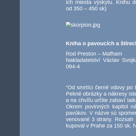
ich miesta výskytu. Knihu 
od 350 – 450 sk)
Kniha o pavoucích a štírec
Rod Preston – Mafham
Nakladatelství Václav Svo
094-4
“Od smrtíci černé vdovy po l
Pekné obrázky a nákresy ist
a na chvíľu určite zabaví la
Okrem povinných kapitol ná
pavúkov. V názve sú spomenu
venované 3 strany. Rozsah 
kupoval v Prahe za 150 sk. 