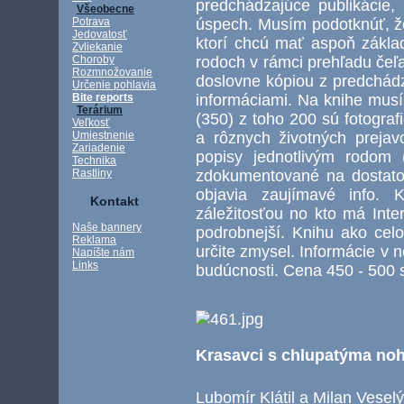
predchádzajúce publikácie,
Všeobecne
úspech. Musím podotknúť, že
Potrava
Jedovatosť
ktorí chcú mať aspoň zákla
Zvliekanie
rodoch v rámci prehľadu čeľ
Choroby
Rozmnožovanie
doslovne kópiou z predchádz
Určenie pohlavia
informáciami. Na knihe musí
Bite reports
Terárium
(350) z toho 200 sú fotograf
Veľkosť
a rôznych životných prejavo
Umiestnenie
Zariadenie
popisy jednotlivým rodom
Technika
zdokumentované na dostato
Rastliny
objavia zaujímavé info. K
Kontakt
záležitosťou no kto má Intern
Naše bannery
podrobnejší. Knihu ako cel
Reklama
určite zmysel. Informácie v
Napíšte nám
Links
budúcnosti. Cena 450 - 500 s
Krasavci s chlupatýma no
Lubomír Klátil a Milan Veselý