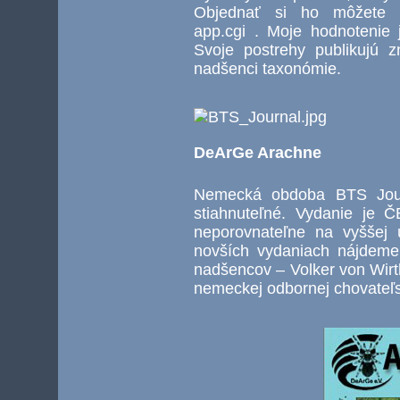
Objednať si ho môžete tu h
app.cgi . Moje hodnotenie
Svoje postrehy publikujú 
nadšenci taxonómie.
DeArGe Arachne
Nemecká obdoba BTS Jour
stiahnuteľné. Vydanie je 
neporovnateľne na vyššej 
novších vydaniach nájdeme
nadšencov – Volker von Wirt
nemeckej odbornej chovateľs