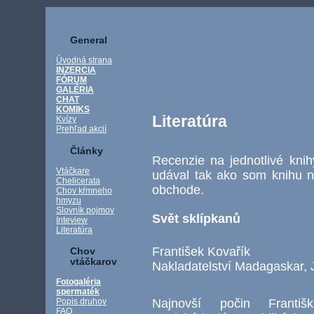
General
Úvodná strana
INZERCIA
FÓRUM
GALÉRIA
CHAT
KOMIKS
Literatúra
Kvízy
Prehľad akcií
Články
Recenzie na jednotlivé kni
Vtáčkare
udával tak ako som knihu n
Chelicerata
obchode.
Chov kŕmneho
hmyzu
Slovník pojmov
Svět sklípkanů
Inteview
Literatúra
František Kovařík
Chov
vtáčkarov
Nakladatelství Madagaskar, 
Fotogaléria
spermaték
Najnovší počin Franti
Popis druhov
FAQ