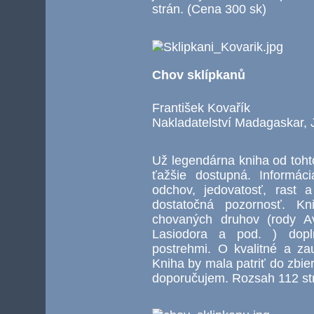
strán. (Cena 300 sk)
Chov sklípkanů
František Kovařík
Nakladatelství Madagaskar, 
Už legendárna kniha od toh
ťažšie dostupná. Informáci
odchov, jedovatosť, rast 
dostatočná pozornosť. K
chovaných druhov (rody Av
Lasiodora a pod. ) dopl
postrehmi. O kvalitné a zau
Kniha by mala patriť do zbi
doporučujem. Rozsah 112 str