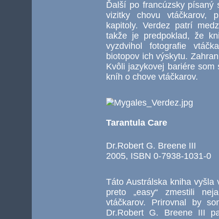
Ďalší po francúzsky písaný
vizitky chovu vtáčkarov, 
kapitoly. Verdez patrí me
takže je predpoklad, že k
vyzdvihol fotografie vtáč
biotopov ich výskytu. Zahran
Kvôli jazykovej bariére som 
kníh o chove vtáčkarov.
Tarantula Care
Dr.Robert G. Breene III
2005, ISBN 0-7938-1031-0
Táto Austrálska kniha vyšla 
preto „easy“ zmestili nej
vtáčkarov. Prirovnal by s
Dr.Robert G. Breene III p