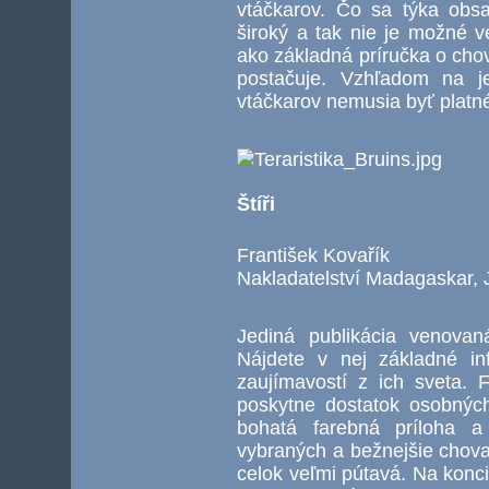
vtáčkarov. Čo sa týka obsa
široký a tak nie je možné v
ako základná príručka o cho
postačuje. Vzhľadom na je
vtáčkarov nemusia byť platn
Štíři
František Kovařík
Nakladatelství Madagaskar, 
Jediná publikácia venova
Nájdete v nej základné in
zaujímavostí z ich sveta.
poskytne dostatok osobných
bohatá farebná príloha a
vybraných a bežnejšie chova
celok veľmi pútavá. Na konc