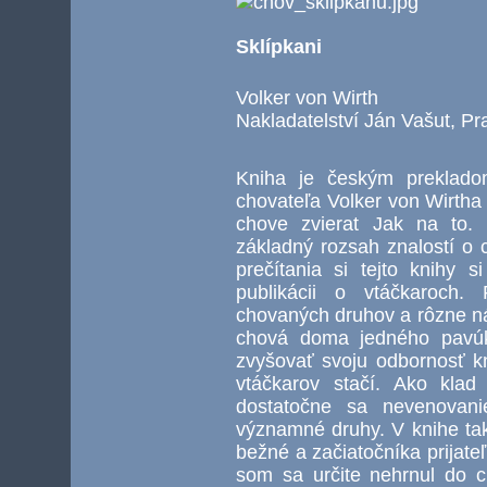
Sklípkani
Volker von Wirth
Nakladatelství Ján Vašut, P
Kniha je českým preklad
chovateľa Volker von Wirtha 
chove zvierat Jak na to. 
základný rozsah znalostí o 
prečítania si tejto knihy s
publikácii o vtáčkaroch.
chovaných druhov a rôzne ná
chová doma jedného pavúk
zvyšovať svoju odbornosť k
vtáčkarov stačí. Ako kla
dostatočne sa nevenovani
významné druhy. V knihe ta
bežné a začiatočníka prijateľ
som sa určite nehrnul do 