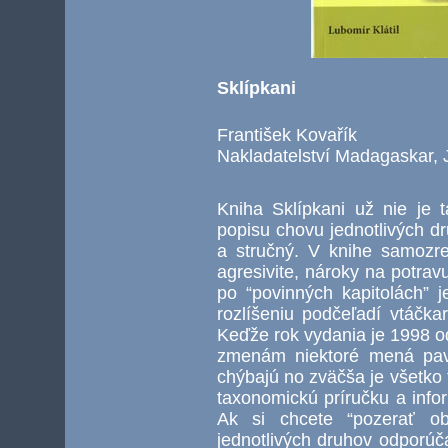
Sklípkani
František Kovařík
Nakladatelství Madagaskar, 
Kniha Sklípkani už nie je 
popisu chovu jednotlivých dr
a stručný. V knihe samozrej
agresivite, nároky na potrav
po “povinných kapitolách” 
rozlíšeniu podčeľadí vtáčka
Keďže rok vydania je 1998 o
zmenám niektoré mená pav
chýbajú no zväčša je všetko
taxonomickú príručku a info
Ak si chcete “pozerať ob
jednotlivých druhov odporú