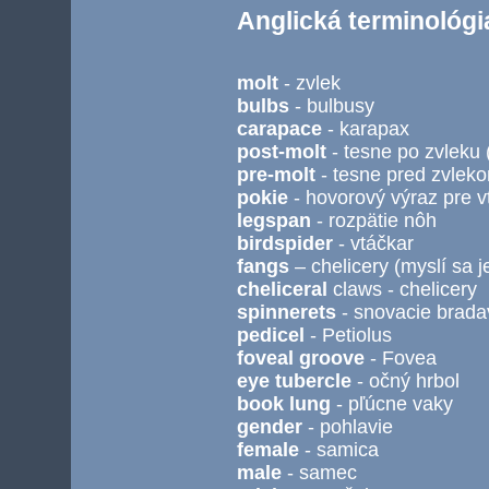
Anglická terminológi
molt
- zvlek
bulbs
- bulbusy
carapace
- karapax
post-molt
- tesne po zvleku 
pre-molt
- tesne pred zvlek
pokie
- hovorový výraz pre v
legspan
- rozpätie nôh
birdspider
- vtáčkar
fangs
– chelicery (myslí sa 
cheliceral
claws - chelicery
spinnerets
- snovacie brada
pedicel
- Petiolus
foveal groove
- Fovea
eye tubercle
- očný hrbol
book lung
- pľúcne vaky
gender
- pohlavie
female
- samica
male
- samec