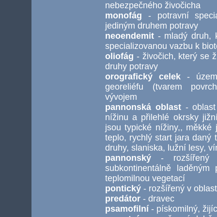
nebezpečného živočicha
monofág
- potravní specia
jediným druhem potravy
neoendemit
- mladý druh, 
specializovanou vazbu k biot
oliofág
- živočich, který se 
druhy potravy
orografický celek
- území
georeliéfu (tvarem povr
vývojem
pannonská oblast
- oblast
nížinu a přilehlé okrsky ji
jsou typické nížiny,, měkké 
teplo, rychlý start jara daný 
druhy, slaniska, lužní lesy, v
pannonský
- rozšířený 
subkontinentálně laděným
teplomilnou vegetací
pontický
- rozšířený v obla
predátor
- dravec
psamofilní
- pískomilný, žij