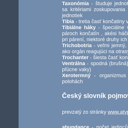
Taxonómia
- študuje jednot
sa kritériami zoskupovania
jednotiek
Tibia
- tretia časť končatiny 
Tibiálne háky
- špeciálne 
pároch končatín , akési háč
pri párení, niektoré druhy ic
Trichobotria
- veľmi jemný,
ako orgán reagujúci na otras
Trochanter
- šiesta časť kon
Ventrálna
- spodná (brušná)
pľúcne vaky)
Xerotermný
- organizmus 
polohách
Český slovník pojmo
prevzatý zo stránky
www.atyp
abundance
- počet jedinc