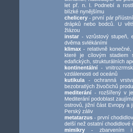
let př. n. l. Podnebí a ros
blízké nynějšímu
chelicery
- první pár příústní
drápků nebo bodců. U větš
žlázou
instar
- vzrůstový stupeň, e
dvěma svlékáními
klimax
- relativně konečné,
které je cílovým stadiem 
edafických, strukturálních apo
kontinentální
- vnitrozrmsk
vzdálenosti od oceánů
kutikula
- ochranná vrstva
bezobratlých živočichů pro
mediterání
- rozšířený v je
Mediterání podoblast zaujím
ostrovů, jižní část Evropy a
Perský záliv
metatarzus
- první chodidlo
delší než ostatní chodidlové 
mimikry
- zbarvením i 