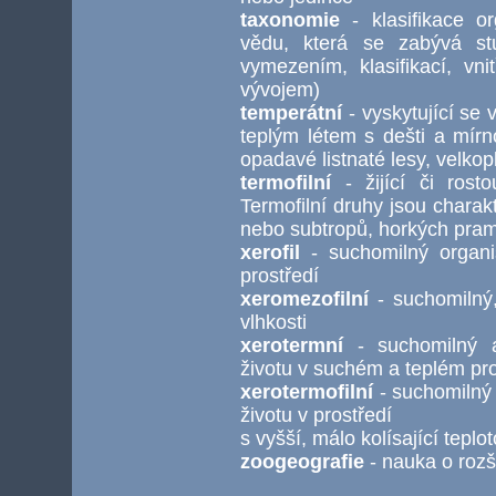
taxonomie
- klasifikace or
vědu, která se zabývá stu
vymezením, klasifikací, vni
vývojem)
temperátní
- vyskytující se 
teplým létem s dešti a mír
opadavé listnaté lesy, velko
termofilní
- žijící či rosto
Termofilní druhy jsou charakt
nebo subtropů, horkých pra
xerofil
- suchomilný organi
prostředí
xeromezofilní
- suchomilný,
vlhkosti
xerotermní
- suchomilný a
životu v suchém a teplém pro
xerotermofilní
- suchomilný 
životu v prostředí
s vyšší, málo kolísající teplo
zoogeografie
- nauka o rozš