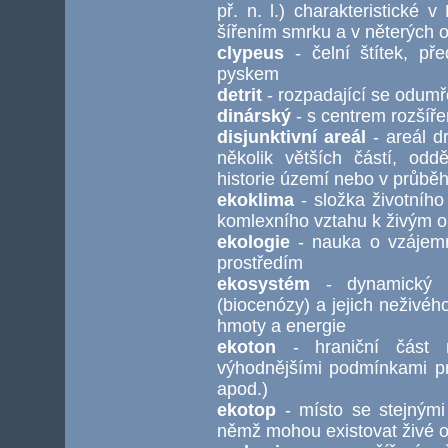
př. n. l.) charakteristické
šířením smrku a v něterých 
clypeus
- čelní štítek, př
pyskem
detrit
- rozpadající se odum
dinárský
- s centrem rozšíře
disjunktivní areál
- areál d
několik větších částí, od
historie území nebo v průbě
ekoklima
- složka životního
komlexního vztahu k živým 
ekologie
- nauka o vzájemn
prostředím
ekosystém
- dynamický ci
(biocenózy) a jejich neživé
hmoty a energie
ekoton
- hraniční část 
výhodnějšími podmínkami pro
apod.)
ekotop
- místo se stejnými
němž mohou existovat živé 