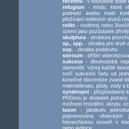
recentní
- v současné době ex
refugium
- místo, které vl
podnebí anebo malé konk
přežívání reliktních druhů ros
relikt
- rostlinný nebo živoč
území jako pozůstatek dřívěj
skulptura
- struktura povrchu
sp., spp.
- zkratka pro druh 
ssp.
- zkratka poddruhu
sternum
- břišní sklerotizov
sukcese
- dlouhodobá nep
stanovišti. Vývoj každé bioc
tvoří sukcesní řadu od jed
konečné biocenóze zvané kl
makroklimatu, půdy, vody a b
synatropní
- přizpůsobený k 
Příčinou je dostatek potrav
možnost hnízdění, úkrytu, o
taxon
- jakákoliv jednotka
pojmenována vědeckým 
hierarchickou úroveň v klas
nebo jedince