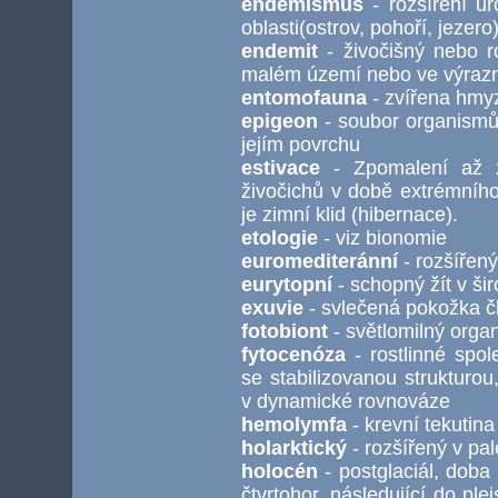
endemismus
- rozšíření ur
oblasti(ostrov, pohoří, jezero
endemit
- živočišný nebo ro
malém území nebo ve výraz
entomofauna
- zvířena hmyz
epigeon
- soubor organismů 
jejím povrchu
estivace
- Zpomalení až z
živočichů v době extrémního
je zimní klid (hibernace).
etologie
- viz bionomie
euromediteránní
- rozšířen
eurytopní
- schopný žít v š
exuvie
- svlečená pokožka č
fotobiont
- světlomilný orga
fytocenóza
- rostlinné spol
se stabilizovanou strukturo
v dynamické rovnováze
hemolymfa
- krevní tekutina
holarktický
- rozšířený v pal
holocén
- postglaciál, doba
čtvrtohor, následující do p