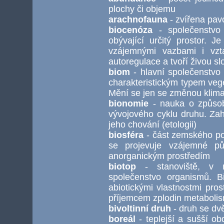
plochy či objemu
arachnofauna
- zvířena pavo
biocenóza
- společenstvo 
obývající určitý prostor. 
vzájemnými vazbami i vzt
autoregulace a tvoří živou s
biom
- hlavní společenstvo 
charakteristickým typem veget
Mění se jen se změnou klima
bionomie
- nauka o způsob
vývojového cyklu druhu. Zah
jeho chování (etologii)
biosféra
- část zemského po
se projevuje vzájemné p
anorganickým prostředím
biotop
- stanoviště, v n
společenstvo organismů. Bi
abiotickými vlastnostmi prost
příjemcem zplodin metaboli
bivoltinní druh
- druh se d
boreál
- teplejší a sušší o