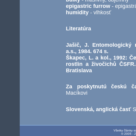
epigastric furrow
- epigastr
humidity
- vlhkosť
Literatúra
Jašič, J. Entomologický n
a.s., 1984. 674 s.
Škapec, L. a kol., 1992: 
rostlin a živočichů ČSFR. 
Bratislava
Za poskytnutú českú č
Macíkovi
Slovenská, anglická časť
S
Všetky články s
© 2005 - 