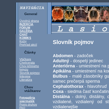
General
Úvodná strana
INZERCIA
FÓRUM
GALÉRIA
CHAT
KOMIKS
Slovník pojmov
Kvízy
Prehľad akcií
Články
Abdomen
- zadoček
Vtáčkare
Adultný
- dospelý jedinec
Chelicerata
Anteriórna
- umiestnení na p
Chov kŕmneho
hmyzu
Apikálna
- umiestnení na kon
Slovník pojmov
Bulbus
- malé zásobníky guľ
Inteview
Literatúra
samec prečerpá sperma
Cephalothorax
- hlavohruď
Chov
Coxa
- siedma časť končatin
vtáčkarov
Distálna
- dolný, distálny, d
Fotogaléria
vzdialené, vzdialený od str
spermaték
Popis druhov
vzdialenejšie
FAQ