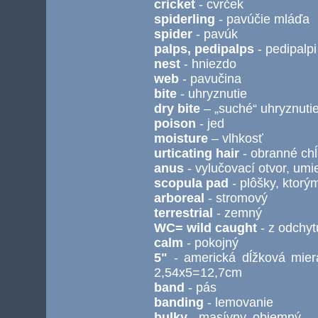
cricket
- cvrček
spiderling
- pavúčie mláďa
spider
- pavúk
palps, pedipalps
- pedipalpi
nest
- hniezdo
web
- pavučina
bite
- uhryznutie
dry bite
– „suché“ uhryznutie
poison
- jed
moisture
– vlhkosť
urticating hair
- obranné ch
anus
- vylučovací otvor, u
scopula pad
- plôšky, ktorý
arboreal
- stromový
terrestrial
- zemný
WC= wild caught
- z odchyt
calm
- pokojný
5"
- americká dĺžková miera
2,54x5=12,7cm
band
- pás
banding
- lemovanie
bulky
- masívny, objemný