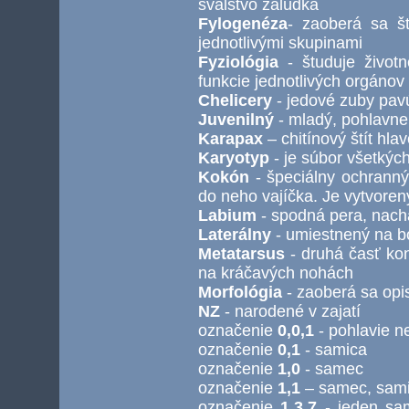
svalstvo žalúdka
Fylogenéza
- zaoberá sa š
jednotlivými skupinami
Fyziológia
- študuje životn
funkcie jednotlivých orgáno
Chelicery
- jedové zuby pav
Juvenilný
- mladý, pohlavne
Karapax
– chitínový štít hla
Karyotyp
- je súbor všetkýc
Kokón
- špeciálny ochranný 
do neho vajíčka. Je vytvoren
Labium
- spodná pera, nach
Laterálny
- umiestnený na bo
Metatarsus
- druhá časť kon
na kráčavých nohách
Morfológia
- zaoberá sa opi
NZ
- narodené v zajatí
označenie
0,0,1
- pohlavie n
označenie
0,1
- samica
označenie
1,0
- samec
označenie
1,1
– samec, sam
označenie
1,3,7
- jeden sam