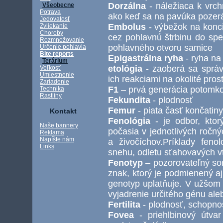
Dorzálna
- náležiaca k vrch
Všeobecne
Potrava
ako keď sa na pavúka pozerá
Jedovatosť
Embolus
- výbežok na konci
Zvliekanie
Choroby
cez pohlavnú štrbinu do sp
Rozmnožovanie
pohlavného otvoru samice
Určenie pohlavia
Bite reports
Epigastrálna ryha
- ryha na
Terárium
etológia
- zaoberá sa správa
Veľkosť
Umiestnenie
ich reakciami na okolité pros
Zariadenie
F1
– prvá generácia potomko
Technika
Rastliny
Fekundita
- plodnosť
Femur
- piata časť končatin
Kontakt
Fenológia
- je odbor, kto
Naše bannery
počasia v jednotlivých ročný
Reklama
Napíšte nám
a živočíchov.Príklady feno
Links
snehu, odletu sťahovavých 
Fenotyp
– pozorovateľný som
znak, ktorý je podmienený a
genotyp uplatňuje. V užšom
vyjadrenie určitého génu al
Fertilita
- plodnosť, schopno
Fovea
- priehlbinový útva