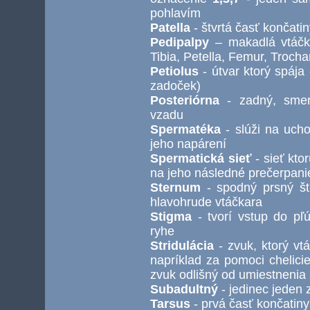
pohlavím
Patella
- štvrtá časť končati
Pedipalpy
– makadlá vtáčka
Tibia, Petella, Femur, Troch
Petiolus
- útvar ktorý spáj
zadoček)
Posteriórna
- zadný, smer
vzadu
Spermatéka
- slúži na uch
jeho napárení
Spermatická sieť
- sieť kto
na jeho následné prečerpani
Sternum
- spodný prsný ští
hlavohrude vtáčkara
Stigma
- tvorí vstup do pľú
ryhe
Stridulácia
- zvuk, ktorý vt
napríklad za pomoci chelici
zvuk odlišný od umiestnenia 
Subadultný
- jedinec jeden 
Tarsus
- prvá časť končatiny