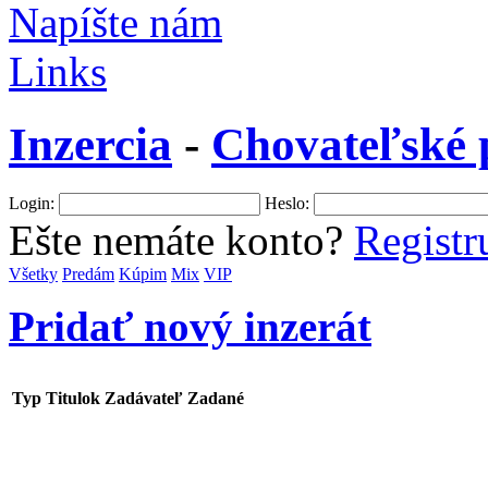
Napíšte nám
Links
Inzercia
-
Chovateľské
Login:
Heslo:
Ešte nemáte konto?
Registru
Všetky
Predám
Kúpim
Mix
VIP
Pridať nový inzerát
Typ
Titulok
Zadávateľ
Zadané