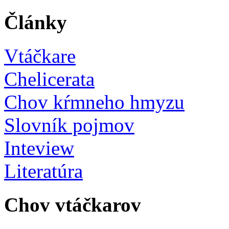
Články
Vtáčkare
Chelicerata
Chov kŕmneho hmyzu
Slovník pojmov
Inteview
Literatúra
Chov vtáčkarov