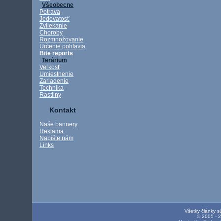
Všeobecne
Potrava
Jedovatosť
Zvliekanie
Choroby
Rozmnožovanie
Určenie pohlavia
Bite reports
Terárium
Veľkosť
Umiestnenie
Zariadenie
Technika
Rastliny
Kontakt
Naše bannery
Reklama
Napíšte nám
Links
Všetky články s
© 2005 - 