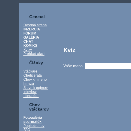
General
Úvodná strana
INZERCIA
FÓRUM
GALÉRIA
CHAT
KOMIKS
Kvíz
Kvízy
Prehľad akcií
Články
Vaše meno:
Vtáčkare
Chelicerata
Chov kŕmneho
hmyzu
Slovník pojmov
Inteview
Literatúra
Chov
vtáčkarov
Fotogaléria
spermaték
Popis druhov
FAQ