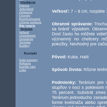
Všeobecne
Potrava
Jedovatosť
Veľkosť:
7 – 8 cm, rozpätie
Zvliekanie
Choroby
Rozmnožovanie
Určenie pohlavia
Obranné správanie:
Trochu
Bite reports
sa brániť výpadom. Obranné
Terárium
Veľkosť
Dosť často ho môžete vidieť
Umiestnenie
významný no chelicery mô
Zariadenie
Technika
pokožky. Nevhodný pre začia
Rastliny
Kontakt
Pôvod:
Kuba, Haiti
Naše bannery
Reklama
Napíšte nám
Spôsob života:
Rôzne terénn
Links
Podmienky:
Terárium pre 
stupňov v noci s poklesom n
75 percent. Substrát zmes
Terárium jednoducho zariaden
forme kvetináča alebo opret