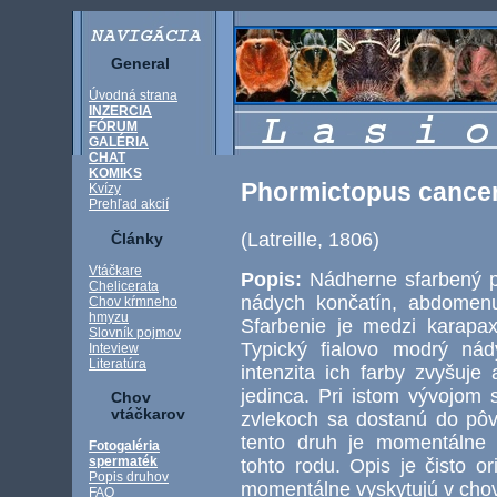
General
Úvodná strana
INZERCIA
FÓRUM
GALÉRIA
CHAT
KOMIKS
Phormictopus cance
Kvízy
Prehľad akcií
(Latreille, 1806)
Články
Vtáčkare
Popis:
Nádherne sfarbený 
Chelicerata
nádych končatín, abdomenu
Chov kŕmneho
hmyzu
Sfarbenie je medzi karapa
Slovník pojmov
Typický fialovo modrý ná
Inteview
Literatúra
intenzita ich farby zvyšuj
jedinca. Pri istom vývojom
Chov
vtáčkarov
zvlekoch sa dostanú do pôvo
tento druh je momentálne 
Fotogaléria
spermaték
tohto rodu. Opis je čisto o
Popis druhov
momentálne vyskytujú v cho
FAQ