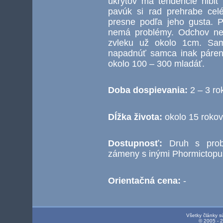
úkrytov má tendencie hĺbiť
pavúk si rad prehrabe celé
presne podľa jeho gusta. P
nemá problémy. Odchov neb
zvleku už okolo 1cm. Sa
napadnúť samca inak páren
okolo 100 – 300 mladáť.
Doba dospievania:
2 – 3 ro
Dĺžka života:
okolo 15 rokov
Dostupnosť:
Druh s prob
zámeny s inými Phormictopu
Orientačná cena:
-
Všetky články s
© 2005 - 