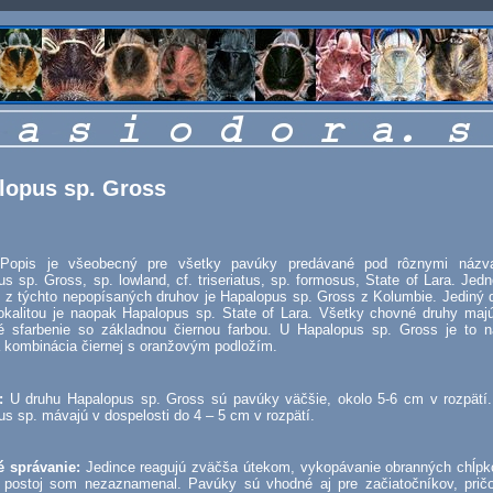
lopus sp. Gross
:
Popis je všeobecný pre všetky pavúky predávané pod rôznymi názv
s sp. Gross, sp. lowland, cf. triseriatus, sp. formosus, State of Lara. Je
í z týchto nepopísaných druhov je Hapalopus sp. Gross z Kolumbie. Jediný 
lokalitou je naopak Hapalopus sp. State of Lara. Všetky chovné druhy majú
é sfarbenie so základnou čiernou farbou. U Hapalopus sp. Gross je to 
a kombinácia čiernej s oranžovým podložím.
ť:
U druhu Hapalopus sp. Gross sú pavúky väčšie, okolo 5-6 cm v rozpätí
s sp. mávajú v dospelosti do 4 – 5 cm v rozpätí.
é správanie:
Jedince reagujú zväčša útekom, vykopávanie obranných chĺpk
 postoj som nezaznamenal. Pavúky sú vhodné aj pre začiatočníkov, pri