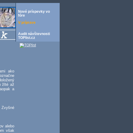
Nové príspevky vo
fóre
V príprave
Audit návštevnosti
TOPlist.cz
ami ako
dnoznačne
doložený
 žlté až
naopak a
. Zvyšné
ov alebo
čom však