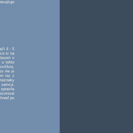
revažuje
čí 4 - 5
ce si na
klesom v
 u tohto
cvrčkov,
s nie je
en raz z
 náznaky
ť samca.
spravila
ozoroval
ihneď po