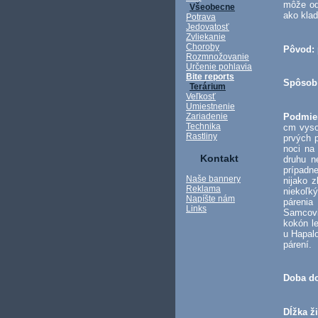
môže odr
Všeobecne
ako klad
Potrava
Jedovatosť
Zvliekanie
Choroby
Pôvod:
Rozmnožovanie
Určenie pohlavia
Bite reports
Spôsob 
Terárium
Veľkosť
Umiestnenie
Podmie
Zariadenie
Technika
cm vysok
Rastliny
prvých p
noci na
Kontakt
druhu n
prípadne
Naše bannery
nijako 
Reklama
niekoľk
Napíšte nám
párenia
Links
Samcovi
kokón l
u Hapalo
párení.
Doba do
Dĺžka ž