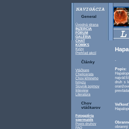
General
Úvodná strana
INZERCIA
FÓRUM
GALÉRIA
CHAT
KOMIKS
Hapa
Kvízy
Prehľad akcií
-
Články
Popis
Vtáčkare
Hapalopu
Chelicerata
najväčš
Chov kŕmneho
druh s 
hmyzu
oranžov
Slovník pojmov
Inteview
prevlád
Literatúra
Chov
Veľkos
vtáčkarov
Hapalopu
Fotogaléria
spermaték
Obrann
Popis druhov
obranný
FAQ