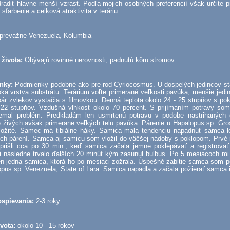
adiť hlavne menší vzrast. Podľa mojich osobných preferencií však určite p
 sfarbenie a celková atraktivita v teráriu.
prevažne Venezuela, Kolumbia
života:
Obývajú rovinné nerovnosti, padnutú kôru stromov.
nky:
Podmienky podobné ako pre rod Cyriocosmus. U dospelých jedincov sta
á vrstva substrátu. Terárium voľte primerané veľkosti pavúka, menšie jedin
ár zvlekov vystačia s filmovkou. Denná teplota okolo 24 - 25 stupňov s po
 22 stupňov. Vzdušná vlhkosť okolo 70 percent. S prijímaním potravy som
emal problém. Predkladám len usmrtenú potravu v podobe nastrihaných 
 živých avšak primerane veľkých telu pavúka. Párenie u Hapalopus sp. Gros
zložité. Samec má tibiálne háky. Samica mala tendenciu napadnúť samca l
ých párení. Samca aj samicu som vložil do väčšej nádoby s poklopom. Prvé
 prišli cca po 30 min., keď samica začala jemne poklepávať a registrova
 následne trvalo ďalších 20 minút kým zasunul bulbus. Po 5 mesiacoch mi 
en jedna samica, ktorá ho po mesiaci zožrala. Úspešné zabitie samca som p
pus sp. Venezuela, State of Lara. Samica napadla a začala požierať samca 
spievania:
2-3 roky
ivota:
okolo 10 - 15 rokov