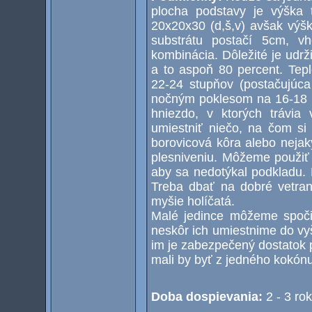
plocha podstavy je výška 
20x20x30 (d,š,v) avšak výšk
substrátu postačí 5cm, vh
kombinácia. Dôležité je udr
a to aspoň 80 percent. Tep
22-24 stupňov (postačujúca
nočným poklesom na 16-18 st
hniezdo, v ktorých trávia 
umiestniť niečo, na čom si
borovicová kôra alebo nejak
plesniveniu. Môžeme použiť 
aby sa nedotýkal podkladu. 
Treba dbať na dobré vetrani
myšie holíčatá.
Malé jedince môžeme spočia
neskôr ich umiestnime do vy
im je zabezpečený dostatok 
mali by byť z jedného kokónu
Doba dospievania:
2 - 3 ro