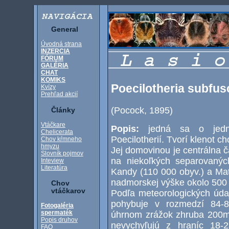
General
Úvodná strana
INZERCIA
FÓRUM
GALÉRIA
CHAT
KOMIKS
Poecilotheria subfus
Kvízy
Prehľad akcií
(Pocock, 1895)
Články
Vtáčkare
Popis:
jedná sa o jednu
Chelicerata
Poecilotherií. Tvorí klenot 
Chov kŕmneho
hmyzu
Jej domovinou je centrálna č
Slovník pojmov
na niekoľkých separovanýc
Inteview
Literatúra
Kandy (110 000 obyv.) a Mata
nadmorskej výške okolo 500 
Chov
vtáčkarov
Podľa meteorologických úda
pohybuje v rozmedzí 84-
Fotogaléria
spermaték
úhrnom zrážok zhruba 200m
Popis druhov
nevychyľujú z hraníc 18-
FAQ