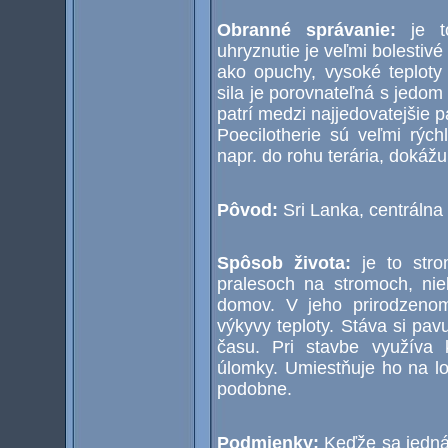
Obranné správanie:
je 
uhryznutie je veľmi bolesti
ako opuchy, vysoké teploty
sila je porovnateľná s jedo
patrí medzi najjedovatejšie
Poecilotherie sú veľmi rýc
napr. do rohu terária, dokážu
Pôvod:
Sri Lanka, centrálna
Spôsob života:
je to str
pralesoch na stromoch, ni
domov. V jeho prirodzenom
výkyvy teploty. Stáva si pav
času. Pri stavbe využíva 
úlomky. Umiestňuje ho na lo
podobne.
Podmienky:
Keďže sa jedná