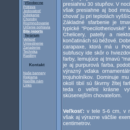
Všeobecne
presiahnu 30 stupňov. V noci
Potrava
však presiahne aj bod mra
Jedovatosť
Zvliekanie
chovať ju pri teplotách vyšší
Choroby
Základné sfarbenie je tma
Rozmnožovanie
Určenie pohlavia
typické "Poecilotheriovské"
Bite reports
Chelicery, patelly a nie
Terárium
Veľkosť
končatinách sú béžové. Dob
Umiestnenie
carapaxe, ktorá má u Poec
Zariadenie
Technika
subfuscy ide skôr o hviezdo
Rastliny
farby, lemujúce aj tmavú "m
je aj purpurová farba, pod
Kontakt
výrazný vďaka ornamentáln
Naše bannery
trojuholníkov. Dominuje m
Reklama
Napíšte nám
okolí tibií sú škvrny žltej 
Links
teda o veľmi krásne vy
skúsenejším chovateľom.
Veľkosť:
v tele 5-6 cm, v 
však aj výrazne väčšie exe
centimetrov.