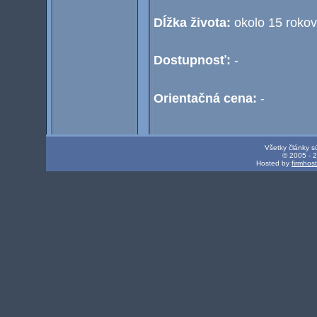
Dĺžka života:
okolo 15 rokov
Dostupnosť:
-
Orientačná cena:
-
Všetky články s
© 2005 - 
Hosted by
firmhos