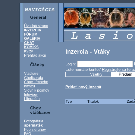
General
Úvodná strana
INZERCIA
FÓRUM
GALÉRIA
CHAT
KOMIKS
Inzercia
-
Vtáky
Kvízy
Prehľad akcií
Login:
Články
Ešte nemáte konto?
Registrujte sa tera
Vtáčkare
Všetky
Predám
Chelicerata
Chov kŕmneho
hmyzu
Pridať nový inzerát
Slovník pojmov
Inteview
Literatúra
Typ
Titulok
Zadá
Chov
vtáčkarov
Fotogaléria
spermaték
Popis druhov
FAQ