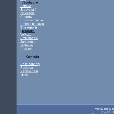
Všeobecne
Potrava
Jedovatosť
Zvliekanie
Choroby
Rozmnožovanie
Určenie pohlavia
Bite reports
Terárium
Veľkosť
Umiestnenie
Zariadenie
Technika
Rastliny
Kontakt
Naše bannery
Reklama
Napíšte nám
Links
Všetky články s
© 2005 - 