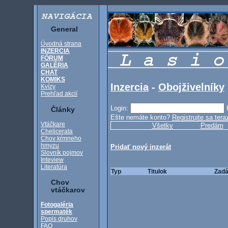
General
Úvodná strana
INZERCIA
FÓRUM
GALÉRIA
CHAT
KOMIKS
Inzercia
-
Obojživelníky
Kvízy
Prehľad akcií
Login:
Články
Ešte nemáte konto?
Registrujte sa tera
Vtáčkare
Všetky
Predám
Chelicerata
Chov kŕmneho
hmyzu
Pridať nový inzerát
Slovník pojmov
Inteview
Literatúra
Typ
Titulok
Zadá
Chov
vtáčkarov
Fotogaléria
spermaték
Popis druhov
FAQ