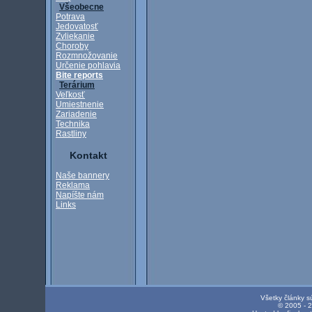
Všeobecne
Potrava
Jedovatosť
Zvliekanie
Choroby
Rozmnožovanie
Určenie pohlavia
Bite reports
Terárium
Veľkosť
Umiestnenie
Zariadenie
Technika
Rastliny
Kontakt
Naše bannery
Reklama
Napíšte nám
Links
Všetky články s
© 2005 - 