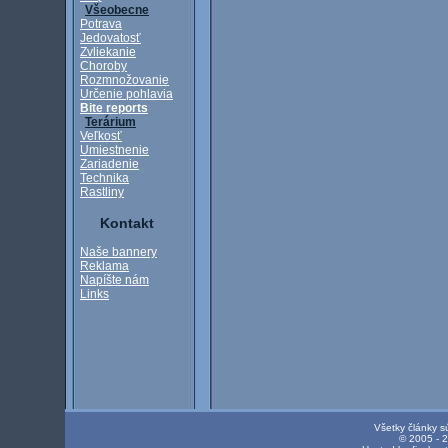
Všeobecne
Potrava
Jedovatosť
Zvliekanie
Choroby
Rozmnožovanie
Určenie pohlavia
Bite reports
Terárium
Veľkosť
Umiestnenie
Zariadenie
Technika
Rastliny
Kontakt
Naše bannery
Reklama
Napíšte nám
Links
Všetky články s
© 2005 - 