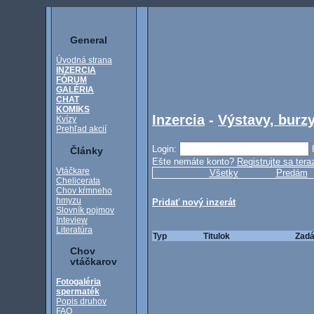
General
Úvodná strana
INZERCIA
FÓRUM
GALÉRIA
CHAT
KOMIKS
Inzercia
-
Výstavy, burzy
Kvízy
Prehľad akcií
Login:
Články
Ešte nemáte konto?
Registrujte sa tera
Vtáčkare
Všetky
Predám
Chelicerata
Chov kŕmneho
hmyzu
Pridať nový inzerát
Slovník pojmov
Inteview
Literatúra
Typ
Titulok
Zadá
Chov
vtáčkarov
Fotogaléria
spermaték
Popis druhov
FAQ