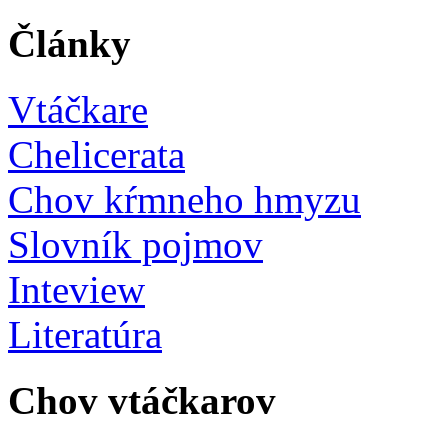
Články
Vtáčkare
Chelicerata
Chov kŕmneho hmyzu
Slovník pojmov
Inteview
Literatúra
Chov vtáčkarov