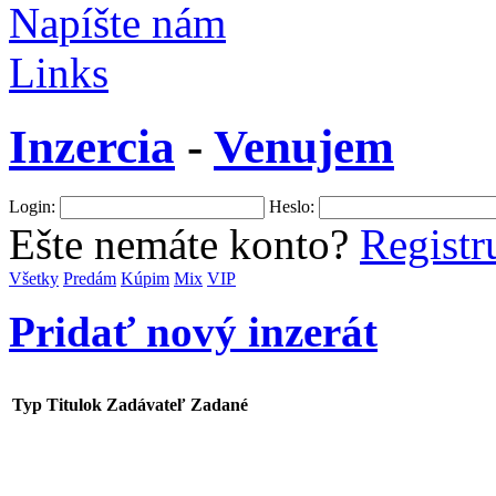
Napíšte nám
Links
Inzercia
-
Venujem
Login:
Heslo:
Ešte nemáte konto?
Registru
Všetky
Predám
Kúpim
Mix
VIP
Pridať nový inzerát
Typ
Titulok
Zadávateľ
Zadané