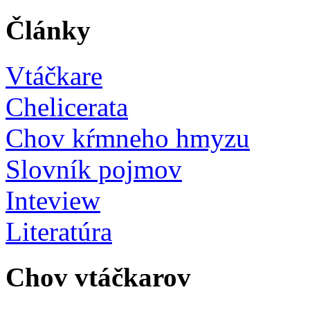
Články
Vtáčkare
Chelicerata
Chov kŕmneho hmyzu
Slovník pojmov
Inteview
Literatúra
Chov vtáčkarov