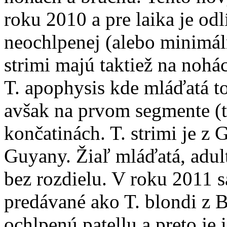
roku 2010 a pre laika je od
neochlpenej (alebo minimáln
strimi majú taktiež na nohá
T. apophysis kde mláďatá t
avšak na prvom segmente (t
končatinách. T. strimi je z
Guyany. Žiaľ mláďatá, adul
bez rozdielu. V roku 2011 s
predávané ako T. blondi z B
ochlpenú patellu a preto je 