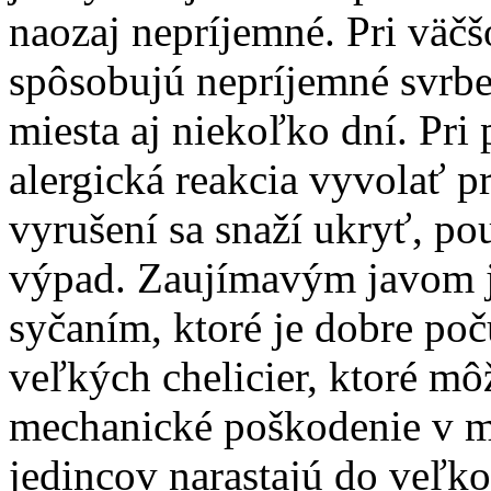
naozaj nepríjemné. Pri väč
spôsobujú nepríjemné svrben
miesta aj niekoľko dní. Pri
alergická reakcia vyvolať p
vyrušení sa snaží ukryť, po
výpad. Zaujímavým javom je
syčaním, ktoré je dobre poču
veľkých chelicier, ktoré mô
mechanické poškodenie v m
jedincov narastajú do veľko