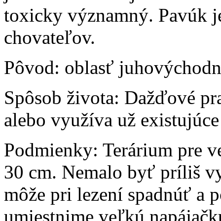
toxicky významný. Pavúk je
chovateľov.
Pôvod:
oblasť juhovýchodn
Spôsob života:
Dažďové pral
alebo využíva už existujúce
Podmienky:
Terárium pre v
30 cm. Nemalo byť príliš v
môže pri lezení spadnúť a p
umiestnime veľkú napájačku