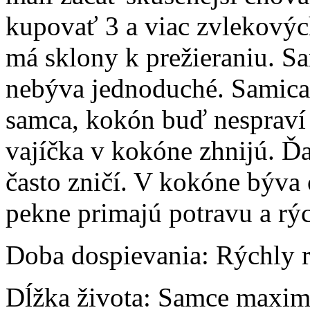
kupovať 3 a viac zvlekovýc
má sklony k prežieraniu. Sa
nebýva jednoduché. Samica 
samca, kokón buď nespraví
vajíčka v kokóne zhnijú. Ď
často zničí. V kokóne býva
pekne primajú potravu a rýc
Doba dospievania:
Rýchly r
Dĺžka života:
Samce maximál