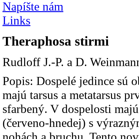
Napíšte nám
Links
Theraphosa stirmi
Rudloff J.-P. a D. Weinman
Popis:
Dospelé jedince sú 
majú tarsus a metatarsus pr
sfarbený. V dospelosti maj
(červeno-hnedej) s výrazný
nohách a bruchu. Tento nov