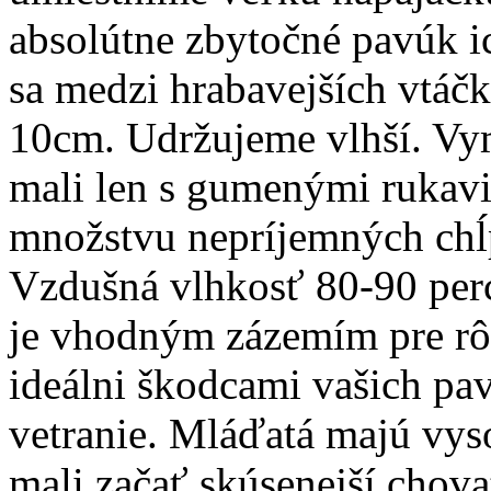
absolútne zbytočné pavúk ic
sa medzi hrabavejších vtáčk
10cm. Udržujeme vlhší. Vymi
mali len s gumenými rukav
množstvu nepríjemných chĺp
Vzdušná vlhkosť 80-90 per
je vhodným zázemím pre rôz
ideálni škodcami vašich pa
vetranie. Mláďatá majú vys
mali začať skúsenejší chov