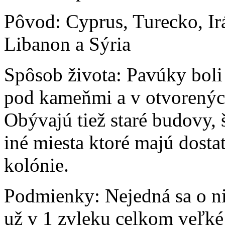
Pôvod:
Cyprus, Turecko, Irá
Libanon a Sýria
Spôsob života:
Pavúky boli
pod kameňmi a v otvorených
Obývajú tiež staré budovy, 
iné miesta ktoré majú dosta
kolónie.
Podmienky:
Nejedná sa o n
už v 1 zvleku celkom veľké 