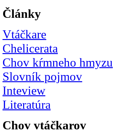
Články
Vtáčkare
Chelicerata
Chov kŕmneho hmyzu
Slovník pojmov
Inteview
Literatúra
Chov vtáčkarov