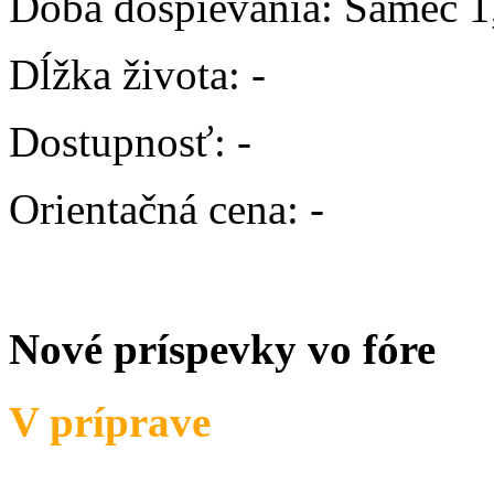
Doba dospievania:
Samec 1,
Dĺžka života:
-
Dostupnosť:
-
Orientačná cena:
-
Nové príspevky vo fóre
V príprave