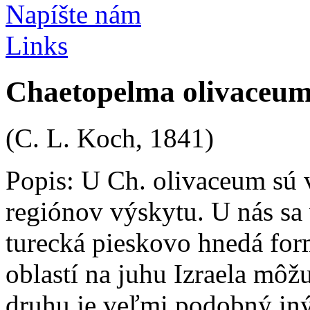
Napíšte nám
Links
Chaetopelma olivaceu
(C. L. Koch, 1841)
Popis:
U Ch. olivaceum sú 
regiónov výskytu. U nás sa
turecká pieskovo hnedá for
oblastí na juhu Izraela môž
druhu je veľmi podobný in