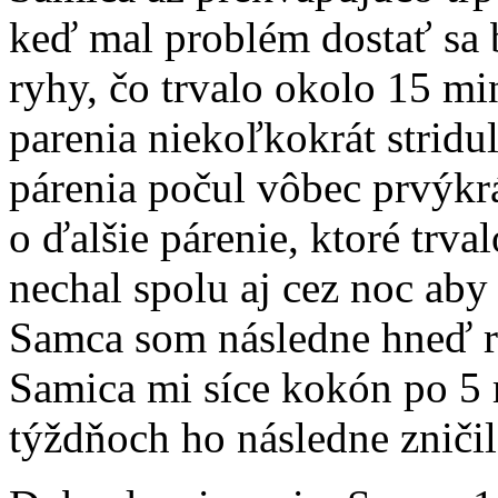
keď mal problém dostať sa 
ryhy, čo trvalo okolo 15 m
parenia niekoľkokrát stridu
párenia počul vôbec prvýkr
o ďalšie párenie, ktoré trv
nechal spolu aj cez noc aby 
Samca som následne hneď rá
Samica mi síce kokón po 5 m
týždňoch ho následne zničil