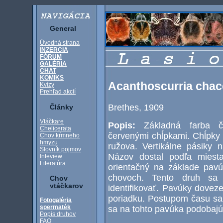
General
Úvodná strana
INZERCIA
FÓRUM
GALÉRIA
CHAT
KOMIKS
Acanthoscurria cha
Kvízy
Prehľad akcií
Brethes, 1909
Články
Vtáčkare
Popis:
Základná farba 
Chelicerata
červenými chĺpkami. Chĺpky 
Chov kŕmneho
hmyzu
ružova. Vertikálne pásiky 
Slovník pojmov
Názov dostal podľa miesta
Inteview
Literatúra
orientačný na základe pavú
chovoch. Tento druh sa
Chov
vtáčkarov
identifikovať. Pavúky dovez
poriadku. Postupom času sa 
Fotogaléria
spermaték
sa na tohto pavúka podobajú
Popis druhov
FAQ