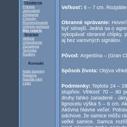
Všeobecne
Veľkosť:
6 – 7 cm. Rozpätie
Potrava
Jedovatosť
Zvliekanie
Choroby
Obranné správanie:
Hovorí
Rozmnožovanie
Určenie pohlavia
byť silnejší. Jedná sa o agr
Bite reports
vykopávať obranné chĺpky, p
Terárium
Veľkosť
aj bez varovných signálov.
Umiestnenie
Zariadenie
Technika
Rastliny
Pôvod:
Argentína – (Gran C
Kontakt
Spôsob života:
Obýva vlhké
Naše bannery
Reklama
Napíšte nám
Links
Podmienky:
Teplota 24 – 2
stupňov. Vlhkosť 70 – 80 p
druhy ľahko zariadené - úkr
lignocelu výška 5 – 6 cm. Ak
Aktívna hlavne večer. Potra
odchove, že samice môžu rásť
veľké samice. Samca rozlí