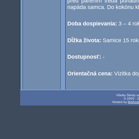
pred párením treba poriadn
napáda samca. Do kokónu kla
Doba dospievania:
3 – 4 ro
Dĺžka života:
Samice 15 rok
Dostupnosť:
-
Orientačná cena:
Vizitka d
Všetky články s
© 2005 - 
Hosted by
firmhos