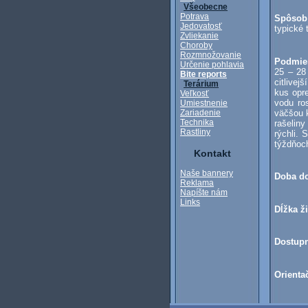
Všeobecne
Potrava
Spôsob
Jedovatosť
typické 
Zvliekanie
Choroby
Rozmnožovanie
Podmie
Určenie pohlavia
25 – 28
Bite reports
citlivej
Terárium
kus opr
Veľkosť
vodu ro
Umiestnenie
väčšou k
Zariadenie
Technika
rašelin
Rastliny
rýchli.
týždňoc
Kontakt
Naše bannery
Doba do
Reklama
Napíšte nám
Links
Dĺžka ž
Dostup
Orienta