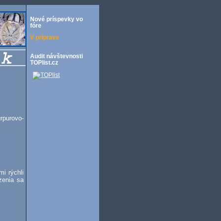
Nové príspevky vo
fóre
V príprave
Audit návštevnosti
TOPlist.cz
rpurovo-
mi rýchli
zenia sa