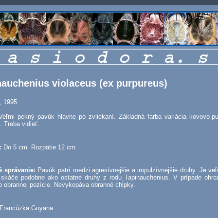
nauchenius violaceus (ex purpureus)
, 1995
Veľmi pekný pavúk hlavne po zvliekaní. Základná farba variácia kovovo-pu
. Treba vidieť.
:
Do 5 cm. Rozpätie 12 cm.
é správanie:
Pavúk patrí medzi agresívnejšie a impulzívnejšie druhy. Je veľ
 skáče podobne ako ostatné druhy z rodu Tapinauchenius. V prípade ohro
o obrannej pozície. Nevykopáva obranné chĺpky.
Francúzka Guyana