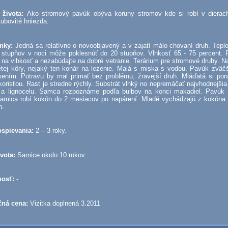
 života:
Ako stromový pavúk obýva koruny stromov kde si robí v dierac
tubovité hniezda.
nky:
Jedná sa relatívne o novoobjavený a v zajatí málo chovaní druh. Teplo
 stupňov v noci môže poklesnúť do 20 stupňov. Vlhkosť 65 - 75 percent. 
ší na vlhkosť a nezabúdajte na dobré vetranie. Terárium pre stromové druhy. N
etej kôry, nejaký ten konár na lezenie. Malá s miska s vodou. Pavúk zväč
sením. Potravu by mal primať bez problému, žravejší druh. Mláďatá si pora
orisťou. Rast je stredne rýchly. Substrát vlhký no nepremáčať najvhodnejši
y a lignocelu. Samca rozpoznáme podľa bulbov na konci makadiel. Pavúk 
 Samica robí kokón do 2 mesiacov po napárení. Mladé vychádzajú z kokóna 
h.
spievania:
2 – 3 roky.
ivota:
Samice okolo 10 rokov.
nosť:
-
čná cena:
Vizitka doplnená 3.2011