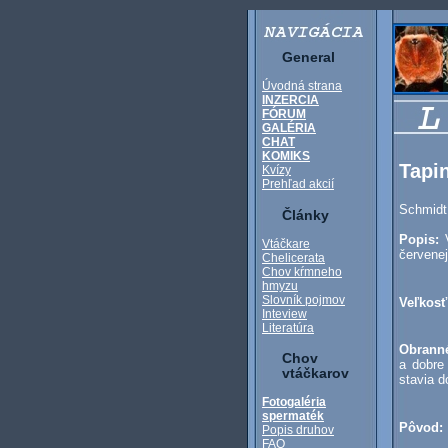
General
Úvodná strana
INZERCIA
FÓRUM
GALÉRIA
CHAT
KOMIKS
Tapi
Kvízy
Prehľad akcií
Schmidt
Články
Popis:
Vtáčkare
červenej
Chelicerata
Chov kŕmneho
hmyzu
Slovník pojmov
Veľkosť
Inteview
Literatúra
Obrann
Chov
a dobre
vtáčkarov
stavia d
Fotogaléria
spermaték
Pôvod:
Popis druhov
FAQ