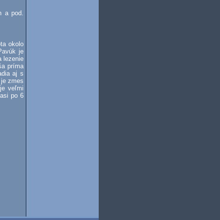
h a pod.
ta okolo
Pavúk je
a lezenie
ša príma
dia aj s
a je zmes
je veľmi
asi po 6