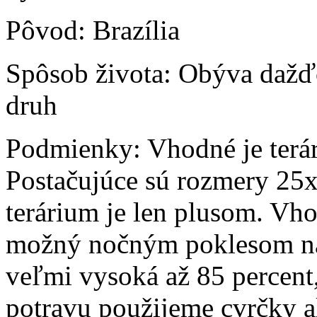
Pôvod:
Brazília
Spôsob života:
Obýva dažďo
druh
Podmienky:
Vhodné je terá
Postačujúce sú rozmery 25x
terárium je len plusom. Vho
možný nočným poklesom na
veľmi vysoká až 85 percent,
potravu použijeme cvrčky a