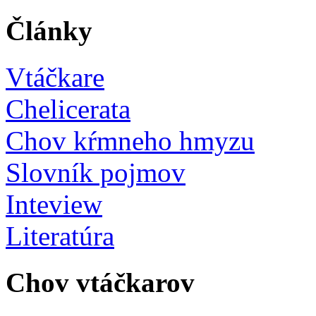
Články
Vtáčkare
Chelicerata
Chov kŕmneho hmyzu
Slovník pojmov
Inteview
Literatúra
Chov vtáčkarov