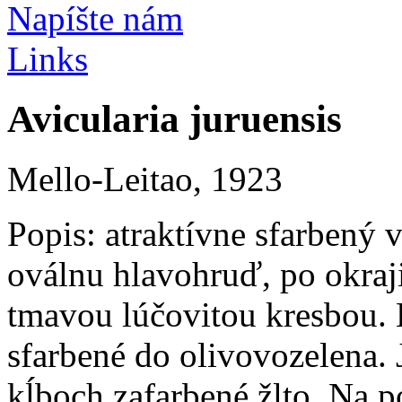
Napíšte nám
Links
Avicularia juruensis
Mello-Leitao, 1923
Popis:
atraktívne sfarbený 
oválnu hlavohruď, po okraj
tmavou lúčovitou kresbou. 
sfarbené do olivovozelena. 
kĺboch zafarbené žlto. Na 