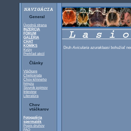
General
Úvodná strana
INZERCIA
FÓRUM
GALÉRIA
CHAT
KOMIKS
Druh
Avicularia azuraklaasi
bohužiaľ ne
Kvízy
Prehľad akcií
Články
Vtáčkare
Chelicerata
Chov kŕmneho
hmyzu
Slovník pojmov
Inteview
Literatúra
Chov
vtáčkarov
Fotogaléria
spermaték
Popis druhov
FAQ