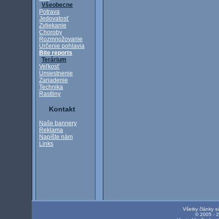
Všeobecne
Potrava
Jedovatosť
Zvliekanie
Choroby
Rozmnožovanie
Určenie pohlavia
Bite reports
Terárium
Veľkosť
Umiestnenie
Zariadenie
Technika
Rastliny
Kontakt
Naše bannery
Reklama
Napíšte nám
Links
Všetky články s
© 2005 - 