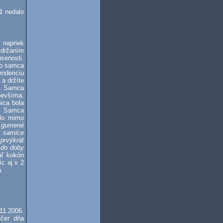
ž nedalo
 napriek
idržaním
senosti.
ho samca
endenciu
a držíte
y. Samca
nevšíma.
ica bola
d. Samca
hlo mimo
é gumené
u samice
prvýkrát
ž do doby
aľ kokón
c aj v 2
.
11.2006.
ečer dňa