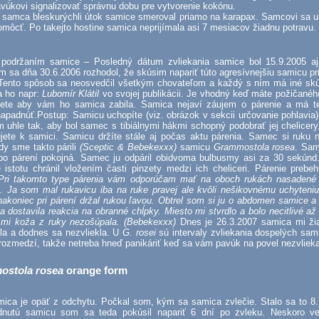
vúkovi signalizovať správnu dobu pre vytvorenie kokónu.
 samca bleskurýchli útok samice smeroval priamo na karapax. Samcovi sa u
omôcť. Po takejto hostine samica neprijímala asi 7 mesiacov žiadnu potravu.
 podržaním samice – Posledný dátum zvliekania samice bol 15.9.2005 aj
 sa dňa 30.6.2006 rozhodol, že skúsim napariť túto agresívnejšiu samicu pr
 Tento spôsob sa neosvedčil všetkým chovateľom a každý s ním má iné skú
 ho napr:
Lubomír Klátil
vo svojej publikácii. Je vhodný keď máte požičané
ete aby vám ho samica zabila. Samica nejaví záujem o párenie a má t
padnúť.Postup: Samicu uchopíte (viz. obrázok v sekcii určovanie pohlavia) 
m uhle tak, aby bol samec s tibiálnymi hákmi schopný podobrať jej chelicer
jete k samici. Samicu držíte stále aj počas aktu párenia. Samec si ruku 
dy sme takto párili
(Sceptic & Bebekexxx)
samicu
Grammostola rosea
. Sam
 po párení pokojná. Samec ju odpáril obidvoma bulbusmy asi za 30 sekún
 istotu chránil vložením časti pinzety medzi ich cheliceri. Párenie prebe
Pri takomto type párenia vám odporúčam mať na oboch rukách nasaden
e. Ja som mal rukavicu iba na ruke pravej ale kvôli nešikovnému uchyteni
akoniec pri párení držal rukou ľavou. Obtrel som si ju o abdomen samice a 
 dostavila reakcia na obranné chĺpky. Miesto mi stvrdlo a bolo necitlivé a
mi koža z ruky nezošúpala. (Bebekexxx)
Dnes je 26.3.2007 samica mi ži
ila a dodnes sa nezvliekla. U
G. rosei
sú intervaly zvliekania dospelých samí
rozmedzí, takže netreba hneď panikáriť keď sa vám pavúk na povel nezvlieka
stola rosea
orange form
mica je opäť z odchytu. Počkal som, kým sa samica zvlečie. Stalo sa to 8.
dnutú samicu som sa teda pokúsil napariť 6 dní po zvleku. Neskoro v