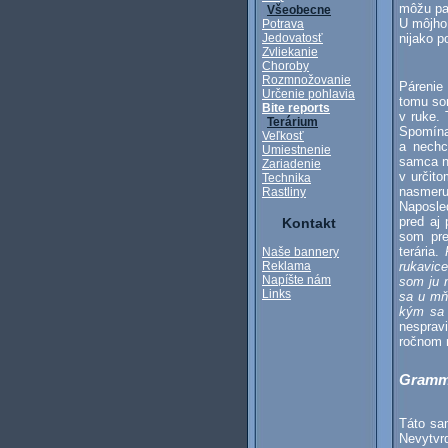
môžu pa
Všeobecne
U môjho
Potrava
Jedovatosť
nijako p
Zvliekanie
Choroby
Rozmnožovanie
Párenie
Určenie pohlavia
tomu som
Bite reports
v ruke.
Terárium
Spomína
Veľkosť
a nechc
Umiestnenie
samca na
Zariadenie
v určito
Technika
nasmeru
Rastliny
Naposle
pred aj
Kontakt
som pre
terária.
Naše bannery
Reklama
rukavic
Napíšte nám
som ju n
Links
sa u mňa
kým sa 
nesprav
ročnom 
Grammo
Táto sa
Nevytvr