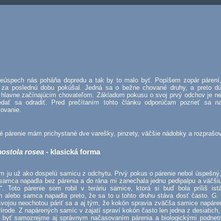
eúspech nás poháňa dopredu a tak by to malo byť. Popíšem zopár párení,
za poslednú dobu pokúšal. Jedná sa o bežne chované druhy, a preto d
hlavne začínajúcim chovateľom. Základom pokusu o svoj prvý odchov je n
dať sa odradiť. Pred prečítaním tohto článku odporúčam pozrieť sa n
ovanie.
é párenie mám prichystané dve varešky, pinzety, väčšie nádobky a rozprašo
stola rosea
- klasická forma
m ju už ako dospelú samicu z odchytu. Prvý pokus o párenie nebol úspešný,
samca napadla bez párenia a do rána mi zanechala jednu pedipalpu a väčšiu
o“. Toto párenie som robil v teráriu samice, ktorá si buď bola príliš ist
iom alebo samca napadla preto, že sa to u tohto druhu stáva dosť často.
G.
vojou neochotou páriť sa a aj tým, že kokón spravia zväčša samice napáre
rírode. Z napárených samíc v zajatí spraví kokón často len jedna z desiatich,
 byť samozrejme aj správnym načasovaním párenia a biologickými podnetm