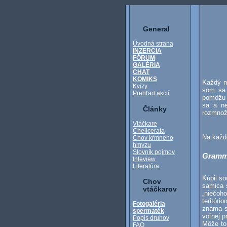
General
Úvodná strana
INZERCIA
FÓRUM
GALÉRIA
CHAT
KOMIKS
Každý n
Kvízy
som sa 
Prehľad akcií
pomôžu 
sa a ne
Články
rozmnož
Vtáčkare
Chelicerata
Na každ
Chov kŕmneho
hmyzu
Slovník pojmov
Grammo
Inteview
Literatúra
Kúpil so
Chov
samica 
vtáčkarov
„niečoh
teritór
Fotogaléria
známa s
spermaték
voľnej p
Popis druhov
Môže to
FAQ