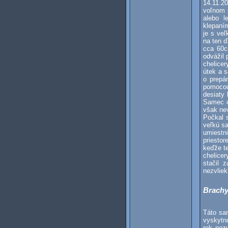
14.11.2
voľnom 
alebo l
klepaním
je s ve
na ten ď
cca 60c
odvážil 
chelice
útek a 
o prepá
pomocou
desiaty
Samec o
však nev
Počkal 
veľkú sa
umiestn
priestor
keďže te
chelice
stačil 
nezvliek
Brachy
Táto sa
vyskytn
rok nez