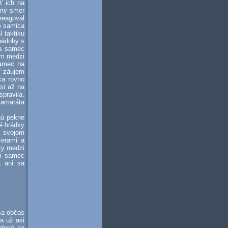
ť ich na
čný smer
reagoval
e samica
 taktiku
nádoby s
sa samec
 im medzi
samec na
ť záujem
ca rovno
si až na
pravila.
kamaráta
nú pekne
é hrádky
o svojom
cerami a
ety medzi
či samec
a ani sa
sa občas
a už asi
údené na