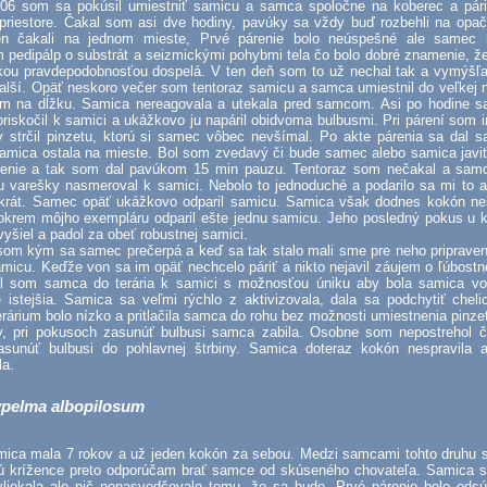
006 som sa pokúsil umiestniť samicu a samca spoločne na koberec a pári
priestore. Čakal som asi dve hodiny, pavúky sa vždy buď rozbehli na opa
en čakali na jednom mieste, Prvé párenie bolo neúspešné ale samec 
 pedipálp o substrát a seizmickými pohybmi tela čo bolo dobré znamenie, ž
ľkou pravdepodobnosťou dospelá. V ten deň som to už nechal tak a vymýšľal
alší. Opäť neskoro večer som tentoraz samicu a samca umiestnil do veľkej 
m na dĺžku. Samica nereagovala a utekala pred samcom. Asi po hodine 
priskočil k samici a ukážkovo ju napáril obidvoma bulbusmi. Pri párení som
ry strčil pinzetu, ktorú si samec vôbec nevšímal. Po akte párenia sa dal 
samica ostala na mieste. Bol som zvedavý či bude samec alebo samica javi
renie a tak som dal pavúkom 15 min pauzu. Tentoraz som nečakal a sam
 varešky nasmeroval k samici. Nebolo to jednoduché a podarilo sa mi to a
 krát. Samec opäť ukážkovo odparil samicu. Samica však dodnes kokón nes
krem môjho exempláru odparil ešte jednu samicu. Jeho posledný pokus u 
yšiel a padol za obeť robustnej samici.
som kým sa samec prečerpá a keď sa tak stalo mali sme pre neho priprave
micu. Keďže von sa im opäť nechcelo páriť a nikto nejavil záujem o ľúbostn
il som samca do terária k samici s možnosťou úniku aby bola samica v
e istejšia. Samica sa veľmi rýchlo z aktivizovala, dala sa podchytiť cheli
rárium bolo nízko a pritlačila samca do rohu bez možnosti umiestnenia pinz
ry, pri pokusoch zasunúť bulbusi samca zabila. Osobne som nepostrehol 
zasunúť bulbusi do pohlavnej štrbiny. Samica doteraz kokón nespravila 
la.
pelma albopilosum
mica mala 7 rokov a už jeden kokón za sebou. Medzi samcami tohto druhu 
ú krížence preto odporúčam brať samce od skúseného chovateľa. Samica s
vliekala ale nič nenasvedčovalo tomu, že sa bude. Prvé párenie bolo ods