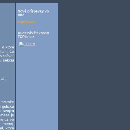
Nové príspevky vo
fóre
V príprave
Audit návštevnosti
TOPlist.cz
 o ktoré
úfam, že
evzdávať
a sekciu
vač.
 pretože
 guličku
á svojim
 rosea
je
né už vo
 i menej.
i, ktoré