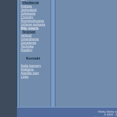
Všeobecne
Potrava
Jedovatosť
Zvliekanie
Choroby
Rozmnožovanie
Určenie pohlavia
Bite reports
Terárium
Veľkosť
Umiestnenie
Zariadenie
Technika
Rastliny
Kontakt
Naše bannery
Reklama
Napíšte nám
Links
Všetky články s
© 2005 - 