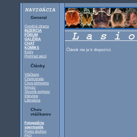
General
Úvodná strana
INZERCIA
FÓRUM
GALÉRIA
CHAT
KOMIKS
Článok nie je k dispozícii.
Kvízy
Prehľad akcií
Články
Vtáčkare
Chelicerata
Chov kŕmneho
hmyzu
Slovník pojmov
Inteview
Literatúra
Chov
vtáčkarov
Fotogaléria
spermaték
Popis druhov
FAQ